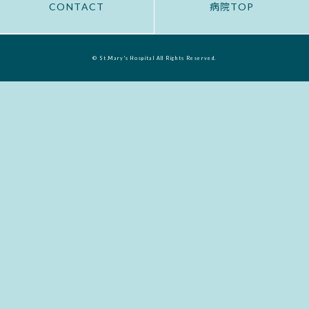
CONTACT
病院TOP
© St.Mary's Hospital All Rights Reserved.